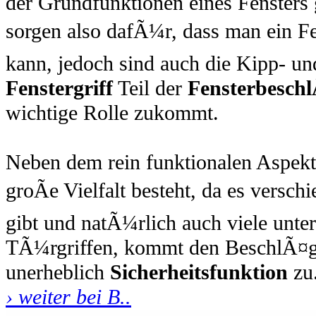
der Grundfunktionen eines Fensters
sorgen also dafÃ¼r, dass man ein Fe
kann, jedoch sind auch die Kipp- 
Fenstergriff
Teil der
Fensterbesch
wichtige Rolle zukommt.
Neben dem rein funktionalen Aspekt,
groÃe Vielfalt besteht, da es versch
gibt und natÃ¼rlich auch viele unte
TÃ¼rgriffen, kommt den BeschlÃ¤ge
unerheblich
Sicherheitsfunktion
zu
› weiter bei B..