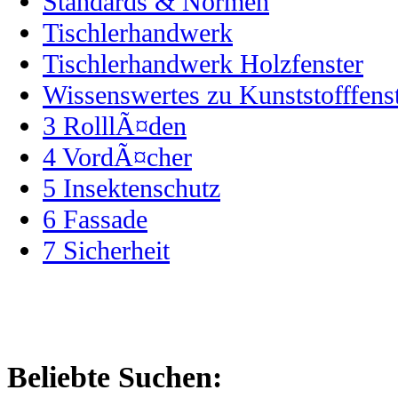
Standards & Normen
Tischlerhandwerk
Tischlerhandwerk Holzfenster
Wissenswertes zu Kunststofffens
3
RolllÃ¤den
4
VordÃ¤cher
5
Insektenschutz
6
Fassade
7
Sicherheit
Beliebte Suchen: