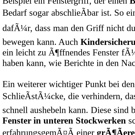
Beispiel ein Fenstergriff, der einen
B
Bedarf sogar abschlieÃbar ist. So e
dafÃ¼r, dass man den Griff nicht d
bewegen kann. Auch
Kindersicher
ein leicht zu Ã¶ffnendes Fenster f
haben kann, wie Berichte in den Na
Ein weiterer wichtiger Punkt bei de
SchlieÃstÃ¼cke, die verhindern, da
schnell aushebeln kann. Diese sind
Fenster in unteren Stockwerken
sc
erfahrungsgemÃ¤Ã einer
grÃ¶Ãer