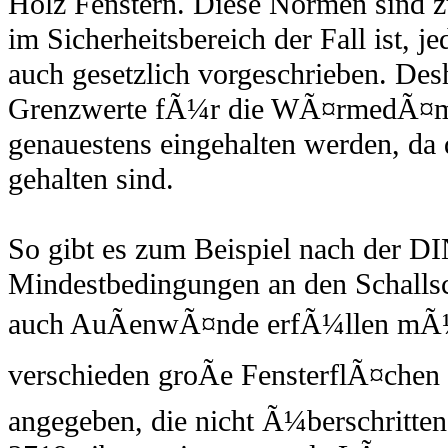
Holz Fenstern. Diese Normen sind z
im Sicherheitsbereich der Fall ist, 
auch gesetzlich vorgeschrieben. De
Grenzwerte fÃ¼r die WÃ¤rmedÃ¤mm
genauestens eingehalten werden, da d
gehalten sind.
So gibt es zum Beispiel nach der D
Mindestbedingungen an den Schallsc
auch AuÃenwÃ¤nde erfÃ¼llen mÃ¼
verschieden groÃe FensterflÃ¤chen
angegeben, die nicht Ã¼berschritte