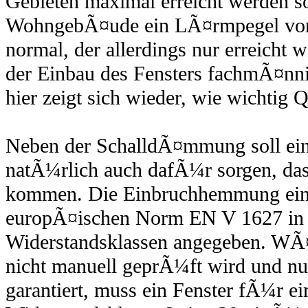
Gebieten maximal erreicht werden so
WohngebÃ¤ude ein LÃ¤rmpegel von c
normal, der allerdings nur erreicht 
der Einbau des Fensters fachmÃ¤nnis
hier zeigt sich wieder, wie wichtig Q
Neben der SchalldÃ¤mmung soll ein
natÃ¼rlich auch dafÃ¼r sorgen, das
kommen. Die Einbruchhemmung eine
europÃ¤ischen Norm EN V 1627 in 
Widerstandsklassen angegeben. WÃ¤
nicht manuell geprÃ¼ft wird und nu
garantiert, muss ein Fenster fÃ¼r ei