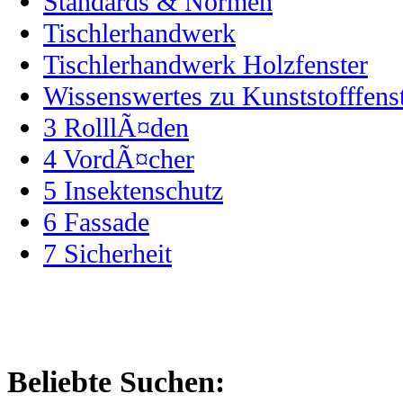
Standards & Normen
Tischlerhandwerk
Tischlerhandwerk Holzfenster
Wissenswertes zu Kunststofffens
3
RolllÃ¤den
4
VordÃ¤cher
5
Insektenschutz
6
Fassade
7
Sicherheit
Beliebte Suchen: