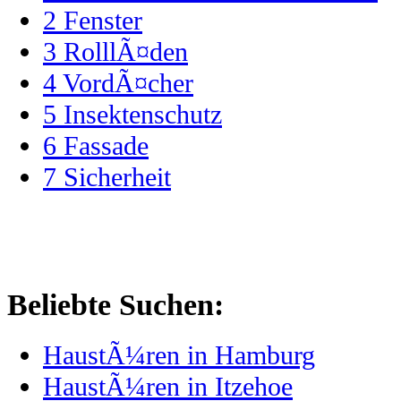
2
Fenster
3
RolllÃ¤den
4
VordÃ¤cher
5
Insektenschutz
6
Fassade
7
Sicherheit
Beliebte Suchen:
HaustÃ¼ren in Hamburg
HaustÃ¼ren in Itzehoe