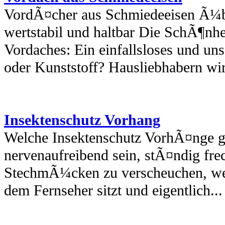
VordÃ¤cher aus Schmiedeeisen Ã¼b
wertstabil und haltbar Die SchÃ¶nhe
Vordaches: Ein einfallsloses und un
oder Kunststoff? Hausliebhabern wir
Insektenschutz Vorhang
Welche Insektenschutz VorhÃ¤nge g
nervenaufreibend sein, stÃ¤ndig fre
StechmÃ¼cken zu verscheuchen, we
dem Fernseher sitzt und eigentlich...