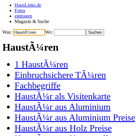
HausLinks.de
Fotos
eintragen
Magazin & Suche
Was:
Wo:
HaustÃ¼ren
1
HaustÃ¼ren
Einbruchsichere TÃ¼ren
Fachbegriffe
HaustÃ¼r als Visitenkarte
HaustÃ¼r aus Aluminium
HaustÃ¼r aus Aluminium Preise
HaustÃ¼r aus Holz Preise