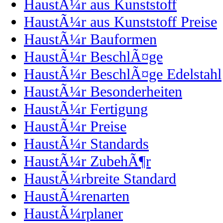
HaustÃ¼r aus Kunststoff
HaustÃ¼r aus Kunststoff Preise
HaustÃ¼r Bauformen
HaustÃ¼r BeschlÃ¤ge
HaustÃ¼r BeschlÃ¤ge Edelstahl
HaustÃ¼r Besonderheiten
HaustÃ¼r Fertigung
HaustÃ¼r Preise
HaustÃ¼r Standards
HaustÃ¼r ZubehÃ¶r
HaustÃ¼rbreite Standard
HaustÃ¼renarten
HaustÃ¼rplaner