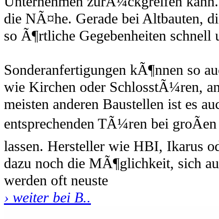
Unternehmen zurÃ¼ckgreifen kann. 
die NÃ¤he. Gerade bei Altbauten, di
so Ã¶rtliche Gegebenheiten schnell 
Sonderanfertigungen kÃ¶nnen so au
wie Kirchen oder SchlosstÃ¼ren, an
meisten anderen Baustellen ist es a
entsprechenden TÃ¼ren bei groÃen 
lassen. Hersteller wie HBI, Ikarus 
dazu noch die MÃ¶glichkeit, sich au
werden oft neuste
› weiter bei B..