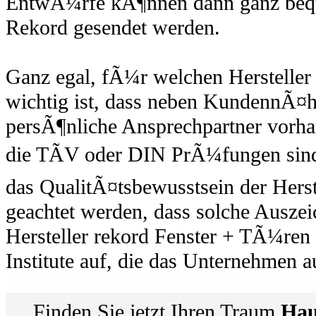
EntwÃ¼rfe kÃ¶nnen dann ganz beque
Rekord gesendet werden.
Ganz egal, fÃ¼r welchen Hersteller 
wichtig ist, dass neben KundennÃ¤h
persÃ¶nliche Ansprechpartner vorhan
die TÃV oder DIN PrÃ¼fungen sin
das QualitÃ¤tsbewusstsein der Herste
geachtet werden, dass solche Ausze
Hersteller rekord Fenster + TÃ¼ren ze
Institute auf, die das Unternehmen 
Finden Sie jetzt Ihren Traum
Hau