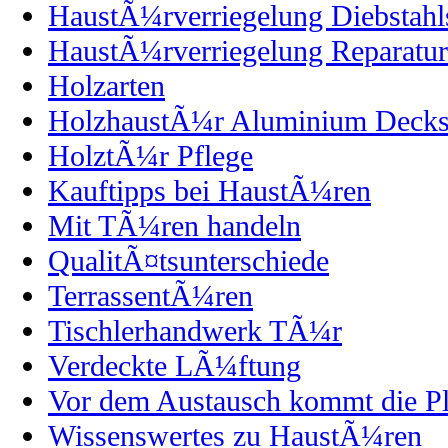
HaustÃ¼rverriegelung Diebstahl
HaustÃ¼rverriegelung Reparatur
Holzarten
HolzhaustÃ¼r Aluminium Decks
HolztÃ¼r Pflege
Kauftipps bei HaustÃ¼ren
Mit TÃ¼ren handeln
QualitÃ¤tsunterschiede
TerrassentÃ¼ren
Tischlerhandwerk TÃ¼r
Verdeckte LÃ¼ftung
Vor dem Austausch kommt die P
Wissenswertes zu HaustÃ¼ren