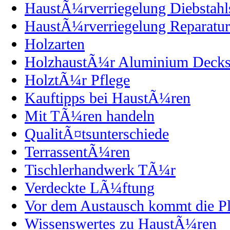
HaustÃ¼rverriegelung Diebstahl
HaustÃ¼rverriegelung Reparatur
Holzarten
HolzhaustÃ¼r Aluminium Decks
HolztÃ¼r Pflege
Kauftipps bei HaustÃ¼ren
Mit TÃ¼ren handeln
QualitÃ¤tsunterschiede
TerrassentÃ¼ren
Tischlerhandwerk TÃ¼r
Verdeckte LÃ¼ftung
Vor dem Austausch kommt die P
Wissenswertes zu HaustÃ¼ren