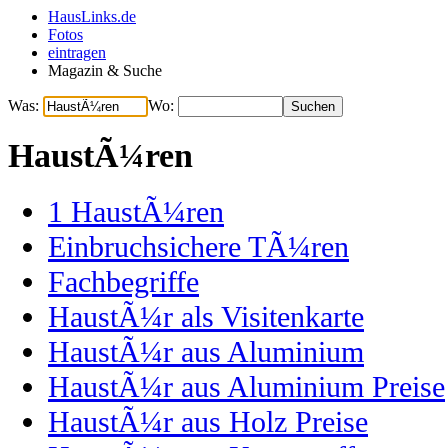
HausLinks.de
Fotos
eintragen
Magazin & Suche
Was:
Wo:
HaustÃ¼ren
1
HaustÃ¼ren
Einbruchsichere TÃ¼ren
Fachbegriffe
HaustÃ¼r als Visitenkarte
HaustÃ¼r aus Aluminium
HaustÃ¼r aus Aluminium Preise
HaustÃ¼r aus Holz Preise