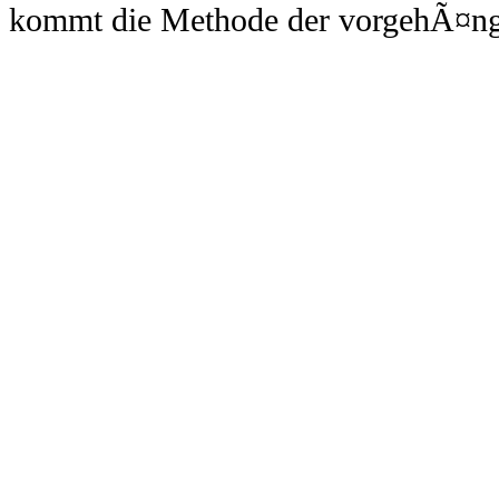
kommt die Methode der vorgehÃ¤ng
eine moderne Form der HÃ¤userhÃ¼l
Methode...
Erkergestaltung richtig ausfÃ¼hr
Viele Hausbesitzer denken darÃ¼ber
Erker an ihr Haus anzubauen. Schlie
gestalteter Erker ein GebÃ¤ude nicht
Kosten sparen durch regelmÃ¤Ãi