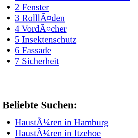
2
Fenster
3
RolllÃ¤den
4
VordÃ¤cher
5
Insektenschutz
6
Fassade
7
Sicherheit
Beliebte Suchen:
HaustÃ¼ren in Hamburg
HaustÃ¼ren in Itzehoe