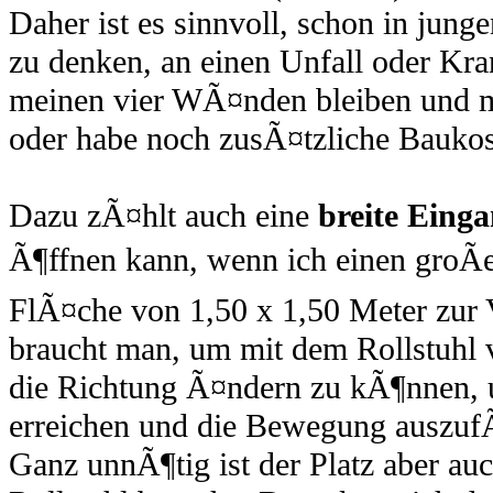
Daher ist es sinnvoll, schon in jung
zu denken, an einen Unfall oder Kra
meinen vier WÃ¤nden bleiben und mu
oder habe noch zusÃ¤tzliche Baukos
Dazu zÃ¤hlt auch eine
breite Eing
Ã¶ffnen kann, wenn ich einen groÃ
FlÃ¤che von 1,50 x 1,50 Meter zur
braucht man, um mit dem Rollstuhl 
die Richtung Ã¤ndern zu kÃ¶nnen, 
erreichen und die Bewegung auszuf
Ganz unnÃ¶tig ist der Platz aber au