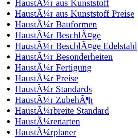
HaustÃ¼r aus Kunststoff
HaustÃ¼r aus Kunststoff Preise
HaustÃ¼r Bauformen
HaustÃ¼r BeschlÃ¤ge
HaustÃ¼r BeschlÃ¤ge Edelstahl
HaustÃ¼r Besonderheiten
HaustÃ¼r Fertigung
HaustÃ¼r Preise
HaustÃ¼r Standards
HaustÃ¼r ZubehÃ¶r
HaustÃ¼rbreite Standard
HaustÃ¼renarten
HaustÃ¼rplaner