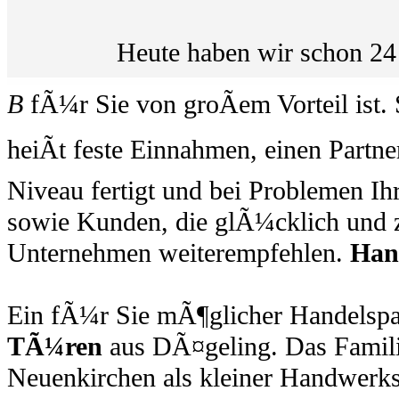
Heute haben wir schon 24
B
fÃ¼r Sie von groÃem Vorteil ist. 
heiÃt feste Einnahmen, einen Part
Niveau fertigt und bei Problemen Ihr
sowie Kunden, die glÃ¼cklich und z
Unternehmen weiterempfehlen.
Han
Ein fÃ¼r Sie mÃ¶glicher Handelspar
TÃ¼ren
aus DÃ¤geling. Das Famili
Neuenkirchen als kleiner Handwerk