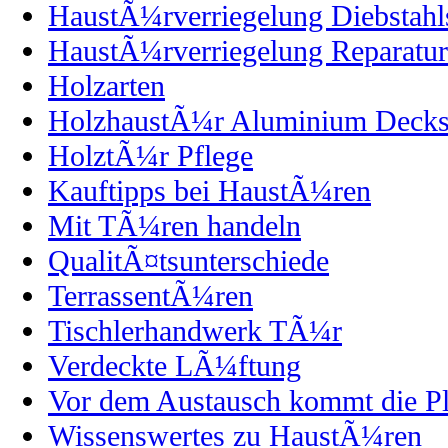
HaustÃ¼rverriegelung Diebstahl
HaustÃ¼rverriegelung Reparatur
Holzarten
HolzhaustÃ¼r Aluminium Decks
HolztÃ¼r Pflege
Kauftipps bei HaustÃ¼ren
Mit TÃ¼ren handeln
QualitÃ¤tsunterschiede
TerrassentÃ¼ren
Tischlerhandwerk TÃ¼r
Verdeckte LÃ¼ftung
Vor dem Austausch kommt die P
Wissenswertes zu HaustÃ¼ren