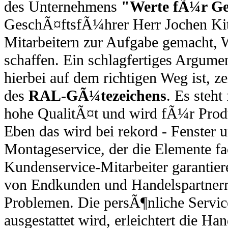
des Unternehmens
"Werte fÃ¼r Ge
GeschÃ¤ftsfÃ¼hrer Herr Jochen Kit
Mitarbeitern zur Aufgabe gemacht, 
schaffen. Ein schlagfertiges Argum
hierbei auf dem richtigen Weg ist, z
des
RAL-GÃ¼tezeichens
. Es steh
hohe QualitÃ¤t und wird fÃ¼r Prod
Eben das wird bei rekord - Fenster
Montageservice, der die Elemente fa
Kundenservice-Mitarbeiter garantier
von Endkunden und Handelspartnern
Problemen. Die persÃ¶nliche Servic
ausgestattet wird, erleichtert die 