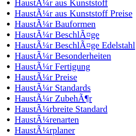
HaustÃ¼r aus Kunststoff
HaustÃ¼r aus Kunststoff Preise
HaustÃ¼r Bauformen
HaustÃ¼r BeschlÃ¤ge
HaustÃ¼r BeschlÃ¤ge Edelstahl
HaustÃ¼r Besonderheiten
HaustÃ¼r Fertigung
HaustÃ¼r Preise
HaustÃ¼r Standards
HaustÃ¼r ZubehÃ¶r
HaustÃ¼rbreite Standard
HaustÃ¼renarten
HaustÃ¼rplaner