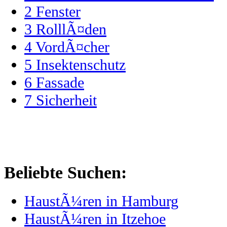
2
Fenster
3
RolllÃ¤den
4
VordÃ¤cher
5
Insektenschutz
6
Fassade
7
Sicherheit
Beliebte Suchen:
HaustÃ¼ren in Hamburg
HaustÃ¼ren in Itzehoe