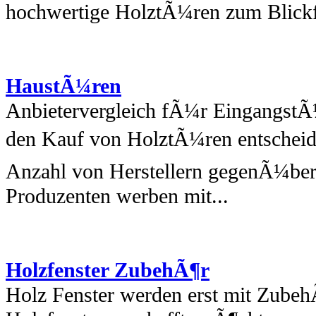
hochwertige HolztÃ¼ren zum Blickf
HaustÃ¼ren
Anbietervergleich fÃ¼r EingangstÃ
den Kauf von HolztÃ¼ren entscheidet
Anzahl von Herstellern gegenÃ¼ber.
Produzenten werben mit...
Holzfenster ZubehÃ¶r
Holz Fenster werden erst mit Zubeh