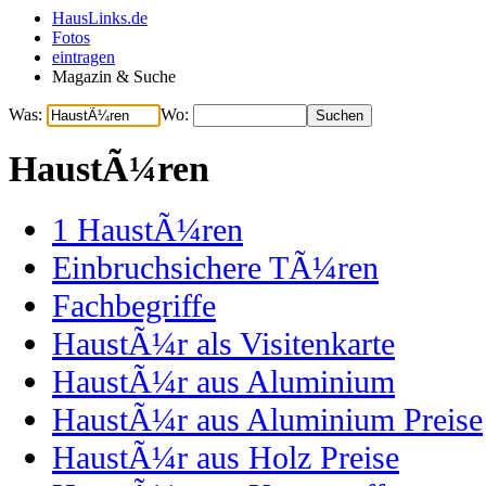
HausLinks.de
Fotos
eintragen
Magazin & Suche
Was:
Wo:
HaustÃ¼ren
1
HaustÃ¼ren
Einbruchsichere TÃ¼ren
Fachbegriffe
HaustÃ¼r als Visitenkarte
HaustÃ¼r aus Aluminium
HaustÃ¼r aus Aluminium Preise
HaustÃ¼r aus Holz Preise