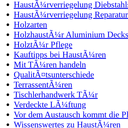
HaustÃ¼rverriegelung Diebstahl
HaustÃ¼rverriegelung Reparatur
Holzarten
HolzhaustÃ¼r Aluminium Decks
HolztÃ¼r Pflege
Kauftipps bei HaustÃ¼ren
Mit TÃ¼ren handeln
QualitÃ¤tsunterschiede
TerrassentÃ¼ren
Tischlerhandwerk TÃ¼r
Verdeckte LÃ¼ftung
Vor dem Austausch kommt die P
Wissenswertes zu HaustÃ¼ren