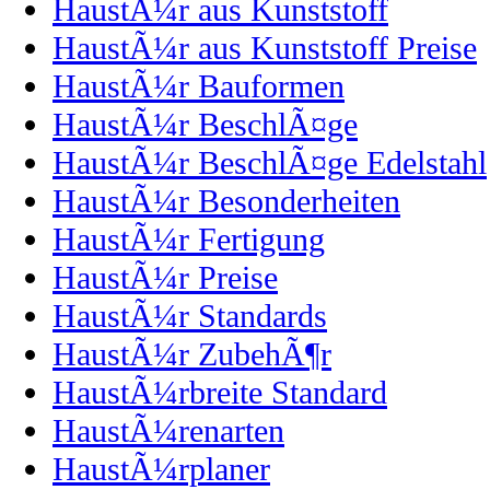
HaustÃ¼r aus Kunststoff
HaustÃ¼r aus Kunststoff Preise
HaustÃ¼r Bauformen
HaustÃ¼r BeschlÃ¤ge
HaustÃ¼r BeschlÃ¤ge Edelstahl
HaustÃ¼r Besonderheiten
HaustÃ¼r Fertigung
HaustÃ¼r Preise
HaustÃ¼r Standards
HaustÃ¼r ZubehÃ¶r
HaustÃ¼rbreite Standard
HaustÃ¼renarten
HaustÃ¼rplaner