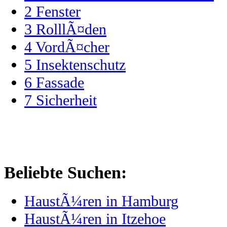
2
Fenster
3
RolllÃ¤den
4
VordÃ¤cher
5
Insektenschutz
6
Fassade
7
Sicherheit
Beliebte Suchen:
HaustÃ¼ren in Hamburg
HaustÃ¼ren in Itzehoe