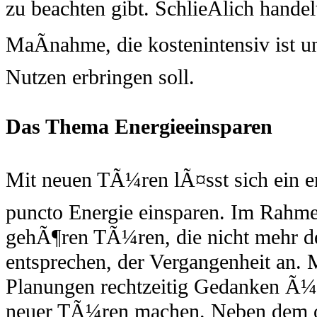
zu beachten gibt. SchlieÃlich handel
MaÃnahme, die kostenintensiv ist un
Nutzen erbringen soll.
Das Thema Energieeinsparen
Mit neuen TÃ¼ren lÃ¤sst sich ein e
puncto Energie einsparen. Im Rahme
gehÃ¶ren TÃ¼ren, die nicht mehr de
entsprechen, der Vergangenheit an. M
Planungen rechtzeitig Gedanken Ã¼
neuer TÃ¼ren machen. Neben dem 