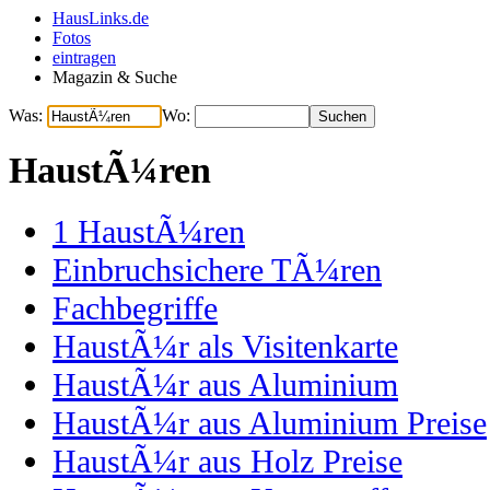
HausLinks.de
Fotos
eintragen
Magazin & Suche
Was:
Wo:
HaustÃ¼ren
1
HaustÃ¼ren
Einbruchsichere TÃ¼ren
Fachbegriffe
HaustÃ¼r als Visitenkarte
HaustÃ¼r aus Aluminium
HaustÃ¼r aus Aluminium Preise
HaustÃ¼r aus Holz Preise