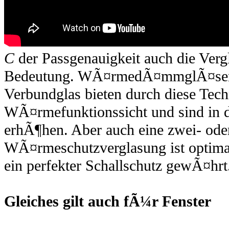
C
der Passgenauigkeit auch die Vergl
Bedeutung. WÃ¤rmedÃ¤mmglÃ¤ser a
Verbundglas bieten durch diese Tech
WÃ¤rmefunktionssicht und sind in 
erhÃ¶hen. Aber auch eine zwei- oder
WÃ¤rmeschutzverglasung ist optimal
ein perfekter Schallschutz gewÃ¤hrt
Gleiches gilt auch fÃ¼r Fenster