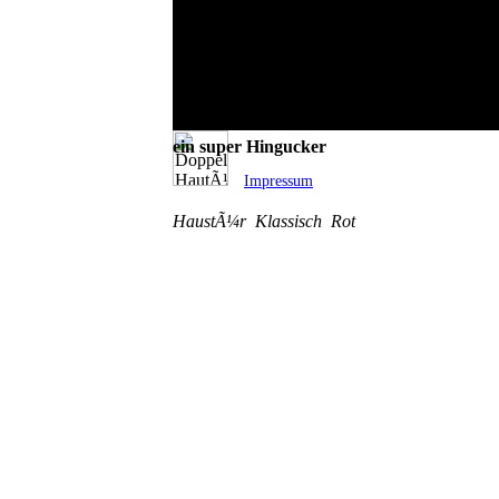
DoppelflÃ¼gelige HautÃ¼r
ein super Hingucker
Impressum
HaustÃ¼r
Klassisch
Rot