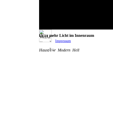
WeiÃe HaustÃ¼r mit viel Glas inkl. Seitente
fÃ¼r mehr Licht im Innenraum
Impressum
HaustÃ¼r
Modern
Hell