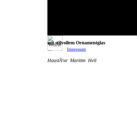
WeiÃe HauseingangstÃ¼r
mit stilvollem Ornamentglas
Impressum
HaustÃ¼r
Maritim
Hell