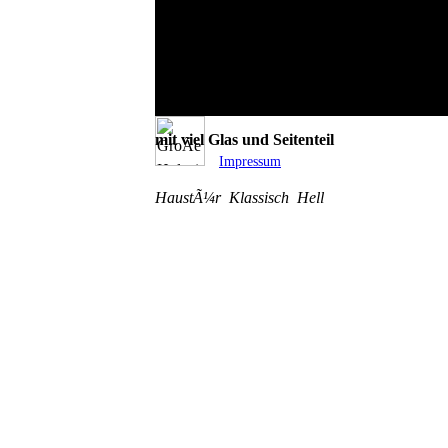
GroÃe HolzeingangtÃ¼r in weiÃ
mit viel Glas und Seitenteil
Impressum
HaustÃ¼r
Klassisch
Hell