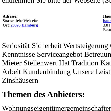
entnehmen Sie bitte der Webseite (
Adresse:
Haus
Strasse siehe Webseite
haue
Ort
:
20095
Hamburg
3.8
H
Besu
Seriosität Sicherheit Wertsteigeru
Kenntnisse Serviceangebot Betreuu
Mieter Stellenwert Hat Tradition K
Arbeit Kundenbindung Unsere Leist
Zinshäusern
Themen des Anbieters:
Wohnungseigentümergemeinschaften